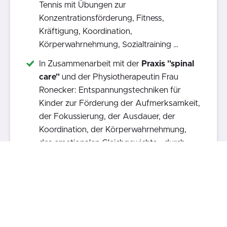
Tennis mit Übungen zur
Konzentrationsförderung, Fitness,
Kräftigung, Koordination,
Körperwahrnehmung, Sozialtraining …
In Zusammenarbeit mit der
Praxis "spinal
care"
und der Physiotherapeutin Frau
Ronecker: Entspannungstechniken für
Kinder zur Förderung der Aufmerksamkeit,
der Fokussierung, der Ausdauer, der
Koordination, der Körperwahrnehmung,
des emotionalen Gleichgewichts - durch
Yoga für Kinder ...
In Zusammenarbeit mit der
Musikschule
Südschwarzwald
eine Gitarren-AG im
Rahmen des Ganztags sowie die
Musikalische Grundbildung in Klasse 1 zur