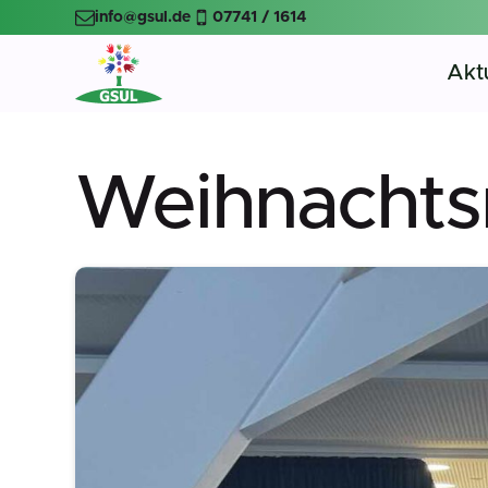
info@gsul.de
07741 / 1614
Aktu
Weihnachts