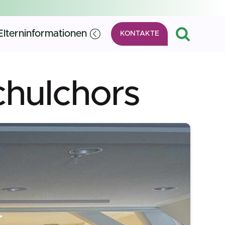
Elterninformationen
KONTAKTE
chulchors